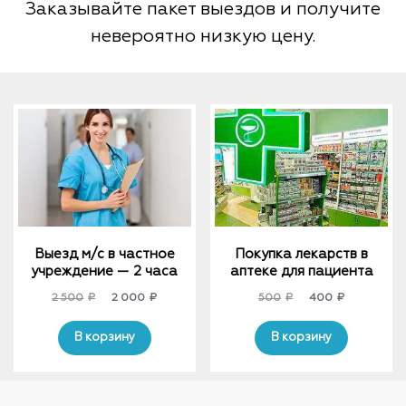
Заказывайте пакет выездов и получите
невероятно низкую цену.
Выезд м/с в частное
Покупка лекарств в
учреждение — 2 часа
аптеке для пациента
Original
Current
Original
Current
2 500
₽
2 000
₽
500
₽
400
₽
price
price
price
price
was:
is:
was:
is:
В корзину
В корзину
2
2
500₽.
400₽.
500₽.
000₽.