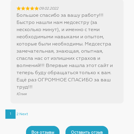
09.02.2022
Большое спасибо за вашу работу!!!
Быстро нашли нам медсестру (за
несколько минут), и именно с теми
необходимыми навыками и опытом,
которые были необходимы. Медсестра
замечательная, знающая, опытная,
спасла нас от излишних страхов и
волнений!!! Впервые нашла этот сайт и
теперь буду обращаться только к вам.
Ещё раз ОГРОМНОЕ СПАСИБО за ваш
труд!!!
Юлия
Site
Страница
Страница
1
2
Next
Reviews
navigation
Все отзывы
Оставить отзыв