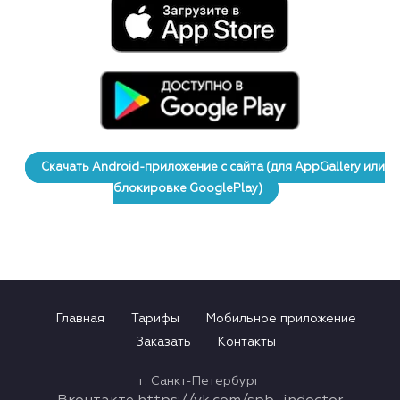
Скачать Android-приложение с сайта (для AppGallery или
блокировке GooglePlay)
Главная
Тарифы
Мобильное приложение
Заказать
Контакты
г. Санкт-Петербург