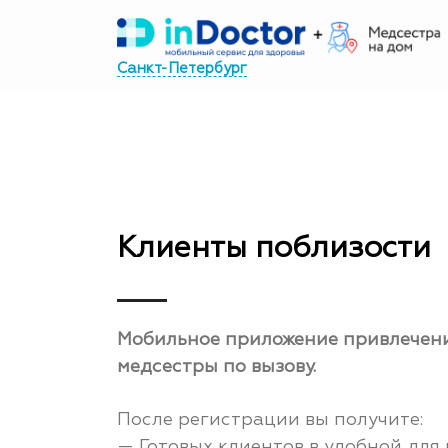
Перейти
к
Санкт-Петербург
содержимому
Клиенты поблизости
Мобильное приложение привлечени
медсестры по вызову.
После регистрации вы получите:
— Готовых клиентов в удобной для 