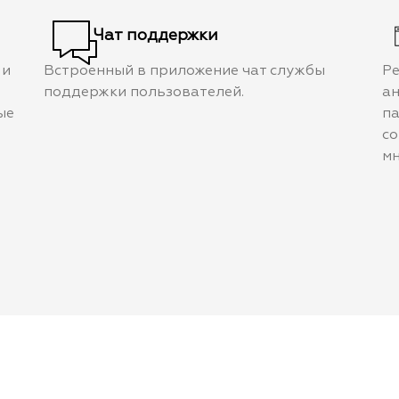
Чат поддержки
 и
Встроенный в приложение чат службы
Ре
поддержки пользователей.
ан
ые
па
со
мн