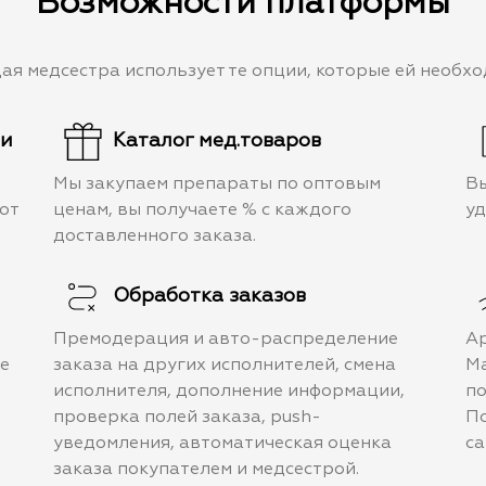
Возможности платформы
ая медсестра использует те опции, которые ей необхо
ти
Каталог мед.товаров
Мы закупаем препараты по оптовым
Вы
от
ценам, вы получаете % с каждого
уд
доставленного заказа.
Обработка заказов
Премодерация и авто-распределение
Ap
же
заказа на других исполнителей, смена
Ma
исполнителя, дополнение информации,
по
проверка полей заказа, push-
По
уведомления, автоматическая оценка
са
заказа покупателем и медсестрой.