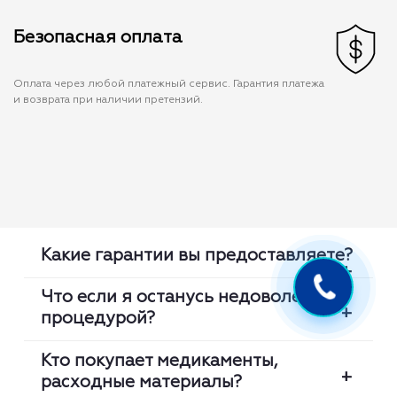
Безопасная оплата
Оплата через любой платежный сервис. Гарантия платежа
и возврата при наличии претензий.
Какие гарантии вы предоставляете?
Что если я останусь недоволен
процедурой?
Мы проверяем каждую медсестру:
сертификат, оригинальность диплома,
Кто покупает медикаменты,
клинический опыт. Мы гарантируем что
расходные материалы?