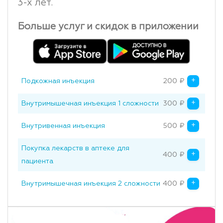
3-х лет.
Больше услуг и скидок в приложении
+
Подкожная инъекция
200
₽
Original price was
Current price is: 
+
Внутримышечная инъекция 1 сложности
300
₽
Original price was
Current price is: 
+
Внутривенная инъекция
500
₽
Original price was
Current price is: 
Покупка лекарств в аптеке для
+
400
₽
Original price was
Current price is: 
пациента
+
Внутримышечная инъекция 2 сложности
400
₽
Original price was
Current price is: 