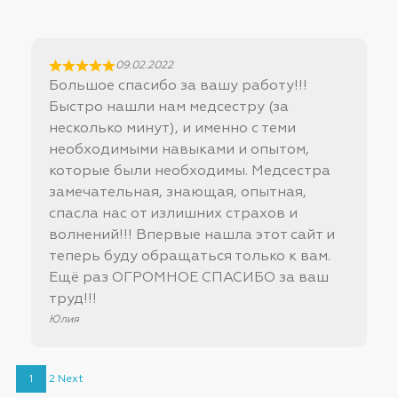
09.02.2022
Большое спасибо за вашу работу!!!
Быстро нашли нам медсестру (за
несколько минут), и именно с теми
необходимыми навыками и опытом,
которые были необходимы. Медсестра
замечательная, знающая, опытная,
спасла нас от излишних страхов и
волнений!!! Впервые нашла этот сайт и
теперь буду обращаться только к вам.
Ещё раз ОГРОМНОЕ СПАСИБО за ваш
труд!!!
Юлия
Site
Страница
Страница
1
2
Next