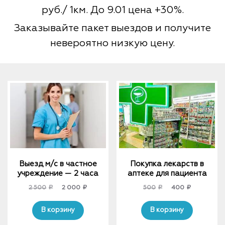
руб./ 1км. До 9.01 цена +30%.
Заказывайте пакет выездов и получите
невероятно низкую цену.
Выезд м/с в частное
Покупка лекарств в
учреждение — 2 часа
аптеке для пациента
Original
Current
Original
Current
2 500
₽
2 000
₽
500
₽
400
₽
price
price
price
price
was:
is:
was:
is:
В корзину
В корзину
2
2
500₽.
400₽.