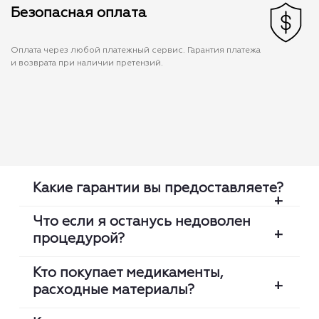
Безопасная оплата
Оплата через любой платежный сервис. Гарантия платежа
и возврата при наличии претензий.
Какие гарантии вы предоставляете?
Что если я останусь недоволен
процедурой?
Мы проверяем каждую медсестру:
сертификат, оригинальность диплома,
Кто покупает медикаменты,
клинический опыт. Мы гарантируем что
расходные материалы?
Мы гарантируем высокий уровень сервиса.
медсестра приедет вовремя и выполнит