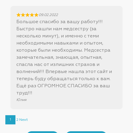
09.02.2022
Большое спасибо за вашу работу!!!
Быстро нашли нам медсестру (за
несколько минут), и именно с теми
необходимыми навыками и опытом,
которые были необходимы. Медсестра
замечательная, знающая, опытная,
спасла нас от излишних страхов и
волнений!!! Впервые нашла этот сайт и
теперь буду обращаться только к вам.
Ещё раз ОГРОМНОЕ СПАСИБО за ваш
труд!!!
Юлия
Site
Страница
Страница
1
2
Next
Reviews