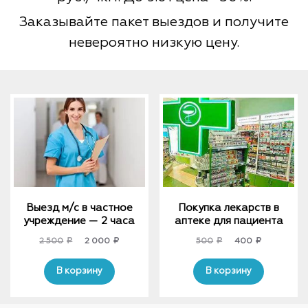
Заказывайте пакет выездов и получите
невероятно низкую цену.
Выезд м/с в частное
Покупка лекарств в
учреждение — 2 часа
аптеке для пациента
Original
Current
Original
Current
2 500
₽
2 000
₽
500
₽
400
₽
price
price
price
price
was:
is:
was:
is:
В корзину
В корзину
2
2
500₽.
400₽.
500₽.
000₽.